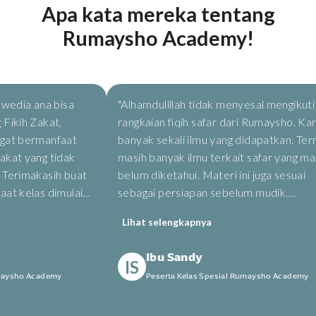
Apa kata mereka tentang
Rumaysho Academy!
edia ana bisa
"Alhamdulillah tidak menyesal mengikuti
kih Zakat,
rangkaian fiqih safar dari Rumaysho. Karen
t bermanfaat
banyak sekali ilmu yang didapatkan. Terny
t yang tidak
masih banyak ilmu terkait safar yang masih
belum diketahui. Materi ini juga sesuai
 kelas dimulai
sebagai persiapan sebelum mudik.
ari, jadi
Penjelasan ustadz juga cukup detail,
Lihat selengkapnya
diberikan e-book dan link youtube untuk
mengulang materi apabila masih ada yang
Ibu Sandy
ingin dikonfirmasi. Selain itu, ada evaluasi
IS
ysho Academy
Peserta Kelas Spesial Rumaysho Academy
untuk mengetahui tingkat pemahaman
peserta. Benar-benar kajian yang lengkap."